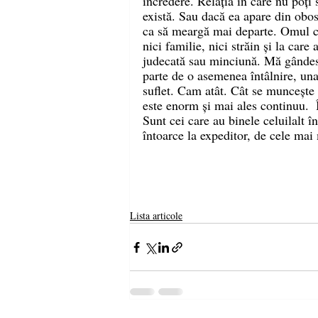
încredere. Relația în care nu poți 
există. Sau dacă ea apare din obo
ca să meargă mai departe. Omul care
nici familie, nici străin și la care
judecată sau minciună. Mă gândesc
parte de o asemenea întâlnire, una
suflet. Cam atât. Cât se muncește 
este enorm și mai ales continuu.  Î
Sunt cei care au binele celuilalt î
întoarce la expeditor, de cele mai 
Lista articole