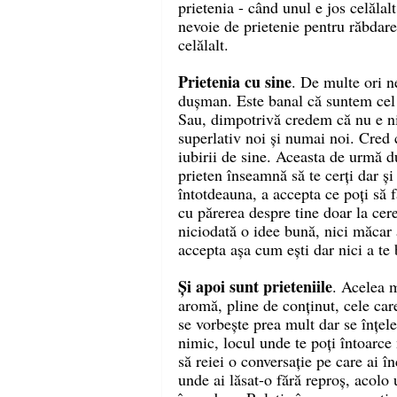
prietenia - când unul e jos celălalt
nevoie de prietenie pentru răbdare 
celălalt.
Prietenia cu sine
. De multe ori n
dușman. Este banal că suntem cel
Sau, dimpotrivă credem că nu e ni
superlativ noi și numai noi. Cred 
iubirii de sine. Aceasta de urmă d
prieten înseamnă să te cerți dar și 
întotdeauna, a accepta ce poți să fa
cu părerea despre tine doar la ce
niciodată o idee bună, nici măcar a
accepta așa cum ești dar nici a te 
Și apoi sunt prieteniile
. Acelea m
aromă, pline de conținut, cele care
se vorbește prea mult dar se înțel
nimic, locul unde te poți întoarce
să reiei o conversație pe care ai î
unde ai lăsat-o fără reproș, acolo u