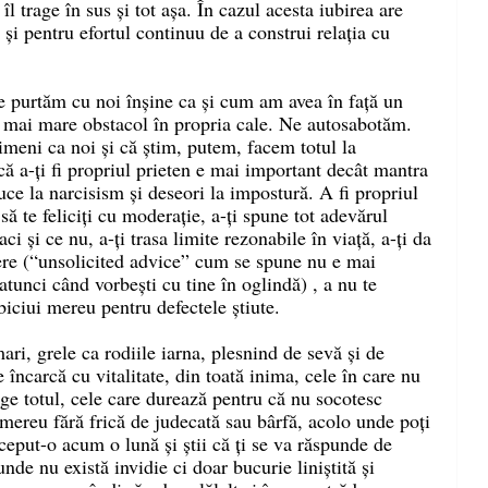
 îl trage în sus și tot așa. În cazul acesta iubirea are 
și pentru efortul continuu de a construi relația cu 
e purtăm cu noi înșine ca și cum am avea în față un 
 mai mare obstacol în propria cale. Ne autosabotăm. 
meni ca noi și că știm, putem, facem totul la 
că a-ți fi propriul prieten e mai important decât mantra 
uce la narcisism și deseori la impostură. A fi propriul 
să te feliciți cu moderație, a-ți spune tot adevărul 
ci și ce nu, a-ți trasa limite rezonabile în viață, a-ți da 
rere (“unsolicited advice” cum se spune nu e mai 
tunci când vorbești cu tine în oglindă) , a nu te 
biciui mereu pentru defectele știute. 
ari, grele ca rodiile iarna, plesnind de sevă și de 
 încarcă cu vitalitate, din toată inima, cele în care nu 
ege totul, cele care durează pentru că nu socotesc 
 mereu fără frică de judecată sau bârfă, acolo unde poți 
nceput-o acum o lună și știi că ți se va răspunde de 
nde nu există invidie ci doar bucurie liniștită și 