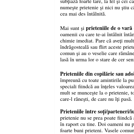
subțiază foarte tare, la fel și cei 
numește prietenie și nici nu știu câ
cea mai des întâlnită. 
prieteniile de o vară 
Mai sunt și 
oamenii cu care te-ai întâlnit întâ
chimie imediat. Pare că aveți mult
îndrăgosteală sau flirt aceste priet
comun și au o veselie care rămâne
lasă în urma lor o stare de cer sen
Prieteniile din copilărie sau ado
împreună cu toate amintirile la pu
speciali fiindcă au înțeles valoarea 
mult se muncește la o prietenie, to
care-l rănești, de care nu îți pasă. 
Prieteniile între soți/parteneri/i
prietenie nu se prea poate fiindcă
în raport cu tine. Doi oameni nu 
foarte buni prieteni. Vasele comuni