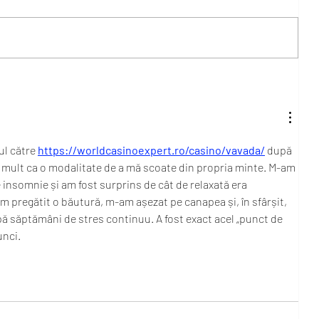
Ce crede AI despre modestie, cum o
desenează și de ce Mândria creează
dependență?
ul către 
https://worldcasinoexpert.ro/casino/vavada/
 după 
i mult ca o modalitate de a mă scoate din propria minte. M-am 
e insomnie și am fost surprins de cât de relaxată era 
 pregătit o băutură, m-am așezat pe canapea și, în sfârșit, 
 săptămâni de stres continuu. A fost exact acel „punct de 
unci.