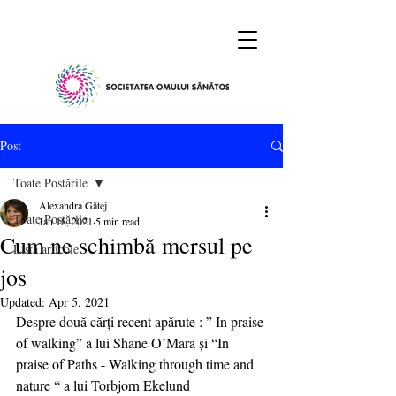
Post
Toate Postările
Alexandra Gătej
Toate Postările
Jan 18, 2021
5 min read
Cum ne schimbă mersul pe
Lista articole
jos
Updated:
Apr 5, 2021
Despre două cărți recent apărute : ” In praise 
of walking” a lui Shane O’Mara și “In 
praise of Paths - Walking through time and 
nature “ a lui Torbjorn Ekelund