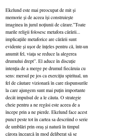
Ekelund este mai preocupat de mit și 
memorie și de aceea își construiește 
imaginea în jurul noțiunii de cărare.”Toate 
marile religii folosesc metafora cărării... 
implicațiile metaforice are cărării sunt 
evidente și ușor de înțeles pentru că, într-un 
anumit fel, viața se reduce la alegerea 
drumului drept”. El aduce în discuție 
intenția de a merge pe drumul fiecăruia cu 
sens: mersul pe jos ca exercițiu spiritual, un 
fel de căutare vizionară în care răspunsurile 
la care ajungem sunt mai puțin importante 
decât impulsul de a le căuta. O strategie 
cheie pentru a ne regăsi este aceea de a 
începe prin a ne pierde. Ekelund face acest 
punct peste tot în cartea sa descriind o serie 
de umblări prin oraș și natură în timpul 
cărora încearcă în mod deliberat să se 