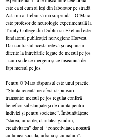
experimentală - a te mișca între cele două 
este ca și cum ai ieși din laborator pe stradă. 
Asta nu ar trebui să mă surprindă - O’Mara 
este profesor de neurologie experimentală la 
Trinity College din Dublin iar Ekelund este 
fondatorul publicației norvegiene Harvest. 
Dar contrastul acesta relevă și răspunsuri 
diferite la întrebările legate de mersul pe jos 
- cum și de ce mergem și ce înseamnă de 
fapt mersul pe jos.
Pentru O’Mara răspunsul este unul practic. 
“Știinta recentă ne oferă răspunsuri 
tranșante: mersul pe jos regulat conferă 
beneficii substanțiale și de durată pentru 
indivizi și pentru societate”. Îmbunătățește 
“starea, umorile, claritatea gândirii, 
creativitatea” dar și “ conectivitatea noastră 
cu lumea socială, urbană și cu natura”.