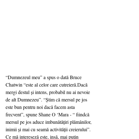
“Dumnezeul meu” a spus o dată Bruce 
Chatwin “este al celor care cutreieră.Dacă 
mergi destul și intens, probabil nu ai nevoie 
de alt Dumnezeu”. “Știm că mersul pe jos 
este bun pentru noi dacă facem asta 
frecvent”, spune Shane O ‘Mara - “ fiindcă 
mersul pe jos aduce imbunătățiri plămânilor, 
inimii și mai cu seamă activității creierului”. 
Ce mă intereseză este, insă, mai puțin 