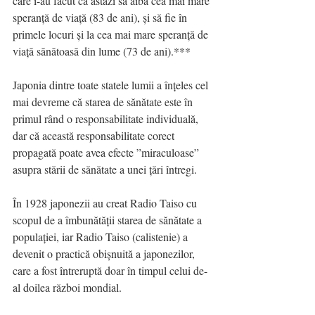
care i-au făcut ca astăzi să aibă cea mai mare 
speranță de viață (83 de ani), și să fie în 
primele locuri și la cea mai mare speranță de 
viață sănătoasă din lume (73 de ani).***
Japonia dintre toate statele lumii a înțeles cel 
mai devreme că starea de sănătate este în 
primul rând o responsabilitate individuală, 
dar că această responsabilitate corect 
propagată poate avea efecte ”miraculoase” 
asupra stării de sănătate a unei țări întregi.
În 1928 japonezii au creat Radio Taiso cu 
scopul de a îmbunătății starea de sănătate a 
populației, iar Radio Taiso (calistenie) a 
devenit o practică obișnuită a japonezilor, 
care a fost întreruptă doar în timpul celui de-
al doilea război mondial. 