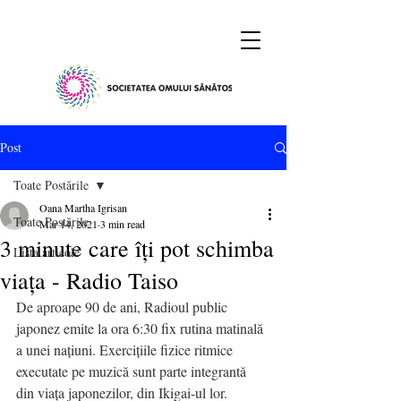
Post
Toate Postările
Oana Martha Igrisan
Toate Postările
Mar 14, 2021
3 min read
3 minute care îți pot schimba
Lista articole
viața - Radio Taiso
De aproape 90 de ani, Radioul public 
japonez emite la ora 6:30 fix rutina matinală 
a unei națiuni. Exercițiile fizice ritmice 
executate pe muzică sunt parte integrantă 
din viața japonezilor, din Ikigai-ul lor. 