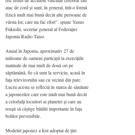
risc redus de accident vascular cerebral sau 
atac de cord și sunt, în general, într-o formă 
fizică mult mai bună decât alte persoane de 
vârsta lor, care nu fac efort”. spune Yasuo 
Fukushi, secretar general al Federației 
Japonia Radio Taiso.
Anual în Japonia, aproximativ 27 de 
milioane de oameni participă la exercițiile 
matinale de mai mult de două ori pe 
săptămână, fie că sunt la serviciu, acasă în 
fața televizorului sau cu vecinii din parc. 
Lucru acesta se reflectă în starea de sănătate 
a japonezilor care este mult mai bună decât 
a celorlalți locuitori ai planetei și care au 
reușit să câștige bătălii importante în fața 
bolilor prevenibile.
Modelul japonez a fost adoptat de țări 