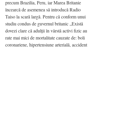
precum Brazilia, Peru, iar Marea Britanie 
încearcă de asemenea să introducă Radio 
Taiso la scară largă. Pentru că conform unui 
studiu condus de guvernul britanic „Există 
dovezi clare că adulții în vârstă activi fizic au 
rate mai mici de mortalitate cauzate de: boli 
coronariene, hipertensiune arterială, accident 
vascular cerebral, diabet de tip 2, cancer de 
colon și de sân în comparație cu adulți mai 
inactivi”
3 minute zilnic mai puțin pe 
telefon, mai puțin în fața 
televizorului sau a calculatorului, 
trei minute pe zi pot face 
miracole în viața voastră. Găsiți 
timp pentru ele!