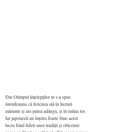
Din Olimpul înțelepților ni s-a spus 
întotdeauna că fericirea stă în lucruri 
mărunte și am putea adăuga, și în rutina lor. 
Iar japonezii au înțeles foarte bine acest 
lucru fiind fideli unor tradiții și obiceiuri 