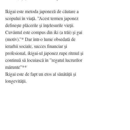
Ikigai este metoda japoneză de căutare a 
scopului în viață. ”Acest termen japonez 
definește plăcerile și înțelesurile vieții. 
Cuvântul este compus din iki (a trăi) și gai 
(motiv).”* Dar într-o lume obsedată de 
ierarhii sociale, succes financiar și 
profesional, ikigai-ul japonez rupe ritmul și 
continuă să locuiască în ”regatul lucrurilor 
mărunte”**
Ikigai este de fapt un etos al sănătății și 
longevității.