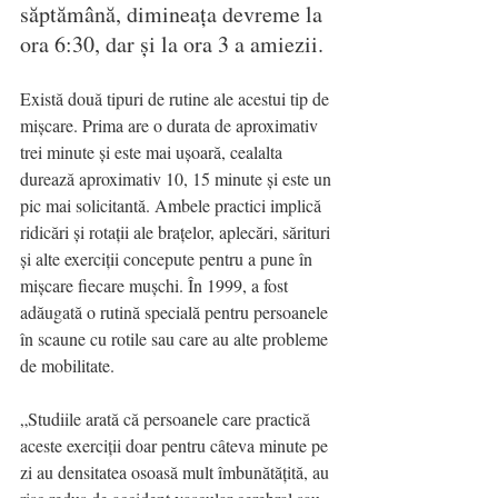
săptămână, dimineața devreme la 
ora 6:30, dar și la ora 3 a amiezii.
Există două tipuri de rutine ale acestui tip de 
mișcare. Prima are o durata de aproximativ 
trei minute și este mai ușoară, cealalta 
durează aproximativ 10, 15 minute și este un 
pic mai solicitantă. Ambele practici implică 
ridicări și rotații ale brațelor, aplecări, sărituri 
și alte exerciții concepute pentru a pune în 
mișcare fiecare mușchi. În 1999, a fost 
adăugată o rutină specială pentru persoanele 
în scaune cu rotile sau care au alte probleme 
de mobilitate.
„Studiile arată că persoanele care practică 
aceste exerciții doar pentru câteva minute pe 
zi au densitatea osoasă mult îmbunătățită, au 